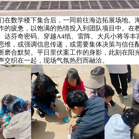
们在数学楼下集合后，一同前往海边拓展场地。
作的疲惫，以饱满的热情投入到团队项目中。在
、达芬奇密码、穿越
A4
纸、雷阵、大兵小将等丰
思维，或强调信息传递，或需要集体决策与信任
断磨合默契。平日里伏案工作的身影，此刻在阳
声交织在一起，现场气氛热烈而融洽。