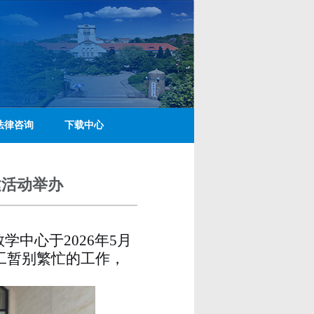
法律咨询
下载中心
建活动举办
教学中心于
2026
年
5
月
工暂别繁忙的工作，