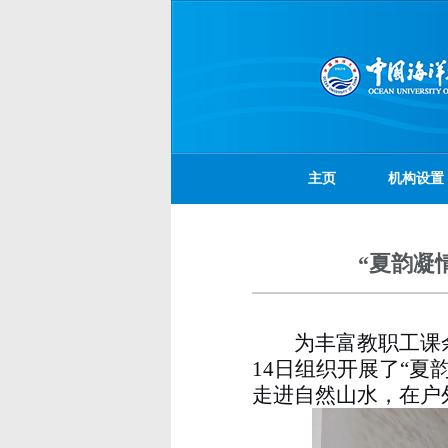
主页
机构设置
“夏韵凝
为丰富教职工课
14
日组织开展了“夏
走进自然山水，在户