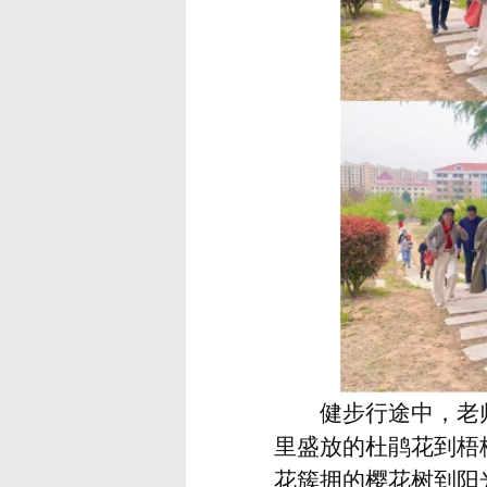
健步行途中，老
里盛放的杜鹃花到梧
花簇拥的樱花树到阳