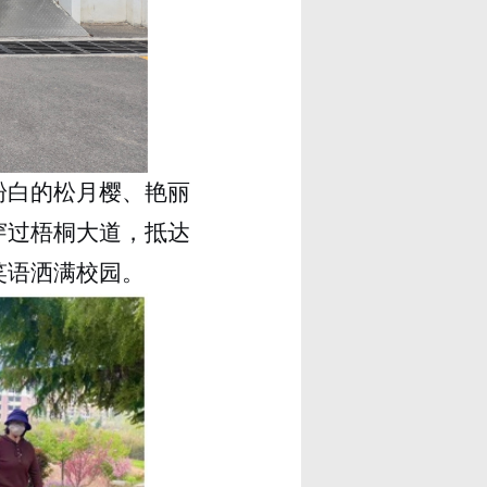
粉白的松月樱、艳丽
穿过梧桐大道，抵达
笑语洒满校园。