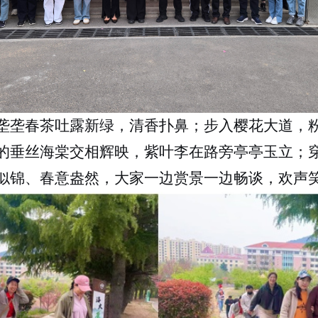
垄垄春茶吐露新绿，清香扑鼻；步入樱花大道，
的垂丝海棠交相辉映，紫叶李在路旁亭亭玉立；
似锦、春意盎然，大家一边赏景一边畅谈，欢声