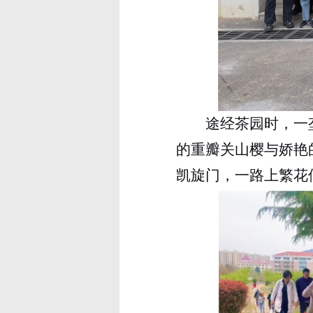
途经茶园时，一
的重瓣关山樱与娇艳
凯旋门，一路上繁花