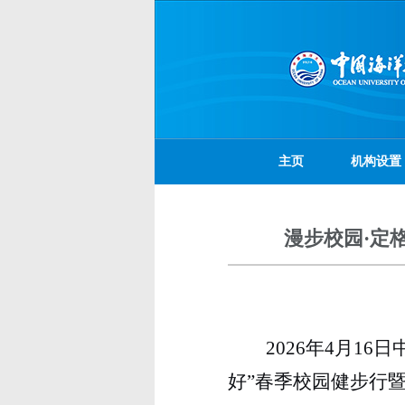
主页
机构设置
漫步校园·定
2026
年
4
月
16
日
好”春季校园健步行