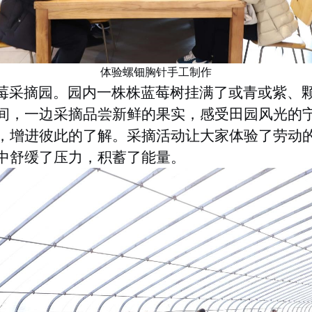
体验螺钿胸针手工制作
莓采摘园。园内一株株蓝莓树挂满了或青或紫、
间，一边采摘品尝新鲜的果实，感受田园风光的
，增进彼此的了解。采摘活动让大家体验了劳动
中舒缓了压力，积蓄了能量。