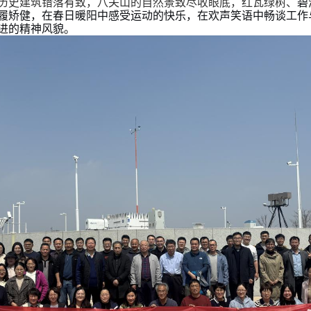
碧
历史建筑错落有致，八关山的自然景致尽收眼底，红瓦绿树、
履矫健，在春日暖阳中感受运动的快乐，在欢声笑语中畅谈工作
进的精神风貌。