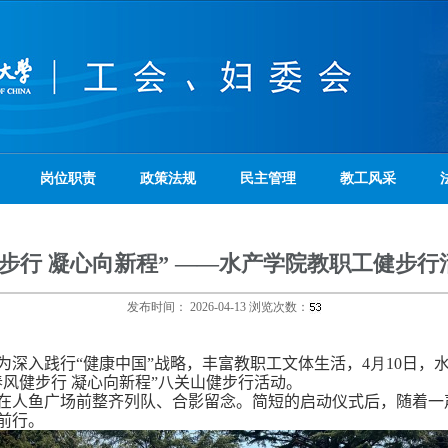
岗位职责
政策法规
民主管理
教工风采
健步行 凝心向新程” ——水产学院教职工健步行
发布时间：
2026-04-13
浏览次数：
为深入践行“健康中国”战略，丰富教职工文体生活，
4
月
10
日，
春风健步行 凝心向新程”八关山健步行活动。
在人鱼广场前整齐列队、合影留念。简短的启动仪式后，随着一
前行。